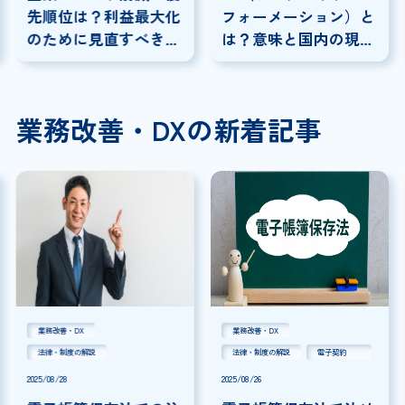
先順位は？利益最大化
フォーメーション）と
のために見直すべきコ
は？意味と国内の現状
スト
を分かりやすく解説
業務改善・DXの新着記事
業務改善・DX
業務改善・DX
法律・制度の解説
法律・制度の解説
電子契約
2025/08/28
2025/08/26