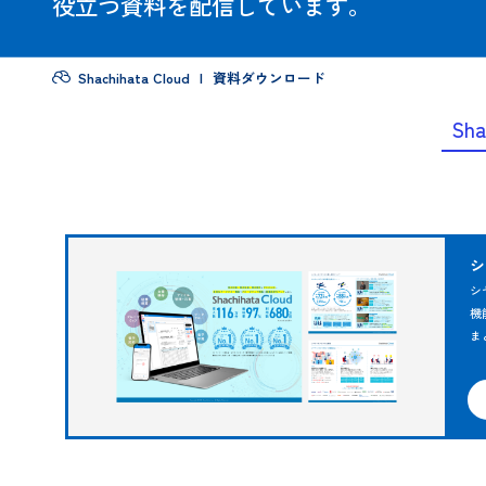
シヤチハタクラウドの
製品資料や電子決裁、電子契約
バックオフィス業務などの
Shachihata Cloud
資料ダウンロード
役立つ資料を配信しています。