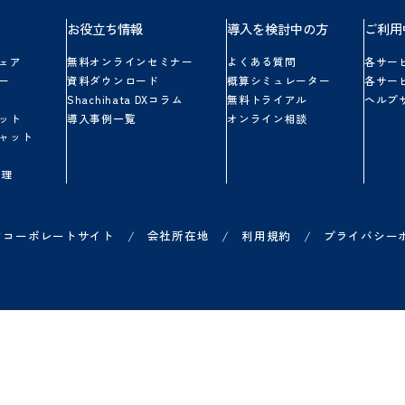
無料体験を始める
シヤチハタクラウドを
5日間、
無料トライアルできます。
一部、
有料オプションも
使用可能です。
ihata Cloud
紙とハンコ
入事例集
ウンロードする
品一覧
お役立ち情報
導入を検討中の
ループウェア
無料オンラインセミナー
よくある質問
ークフロー
資料ダウンロード
概算シミュレータ
子契約
Shachihata DXコラム
無料トライアル
子印鑑セット
導入事例一覧
オンライン相談