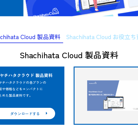
、
Shachihata Cloud 製品資料
Sh
Shachihata 