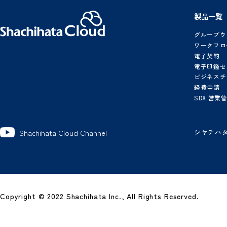
概算シミュレーター
シヤチハタクラウドのプランや
有料オプションなどを
1
選択していただくと概算の
金額が表示されます
Shach
導
ダ
製
グ
ワ
電
電