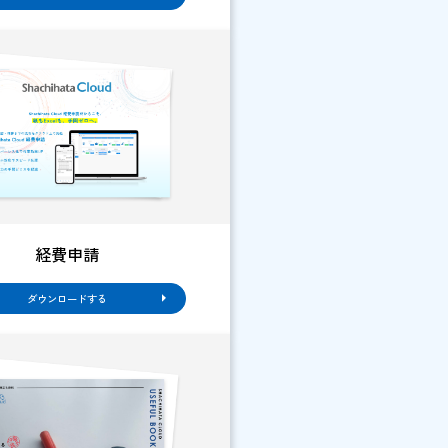
検索する
ク