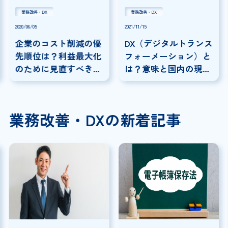
業務改善・DX
業務改善・DX
2021/11/15
2020/09/15
DX（デジタルトランス
在宅勤務は永続的に実
フォーメーション）と
施可能？コロナ禍での
は？意味と国内の現状
影響と今後の継続への
を分かりやすく解説
課題と解決策
業務改善・DXの新着記事