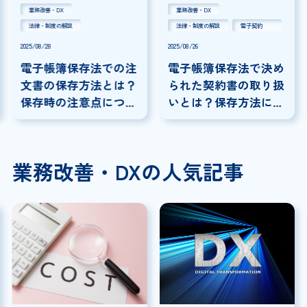
業務改善・DX
業務改善・DX
法律・制度の解説
電子契約
法律・制度の解説
2025/08/26
2025/08/21
電子帳簿保存法で決め
電子帳簿保存法で定め
られた契約書の取り扱
られた保存期間とは？
いとは？保存方法につ
保存の方法についても
いて解説
解説
業務改善・DXの人気記事