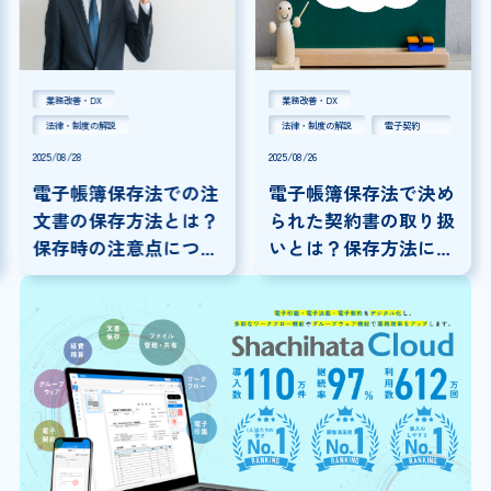
業務改善・DX
業務改善・DX
法律・制度の解説
法律・制度の解説
電子契約
2025/08/28
2025/08/26
電子帳簿保存法での注
電子帳簿保存法で決め
文書の保存方法とは？
られた契約書の取り扱
保存時の注意点につい
いとは？保存方法につ
ても解説
いて解説