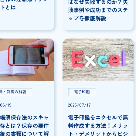
業務改善・DX
2025/12/04
2025/09/22
ワークフローをエクセル
で作成する方法を徹底解
【2026年最新】
説！自作の注意点やデメ
はなぜ失敗する
リットとは
敗事例や成功ま
ップを徹底解説