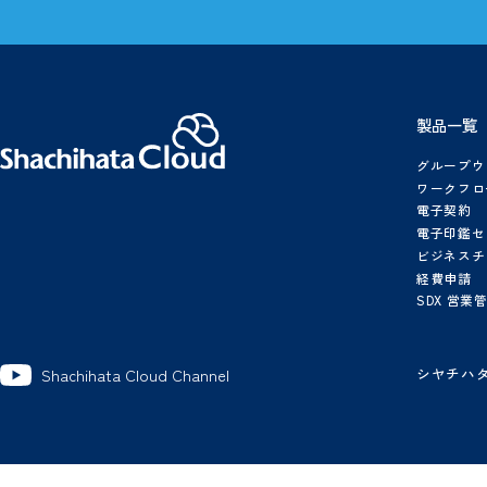
製品資料、導入事例集など
シヤチハタクラウドに関する
情報を多数、掲載しています。
概算シミュレーター
シヤチハタクラウドのプランや
有料オプションなどを
1
選択していただくと概算の
金額が表示されます
製