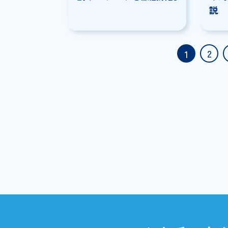
電子契約
2025/09/09
電子署名と電子証明書の
違いとは？それぞれの役
割やメリットを徹底解説
1