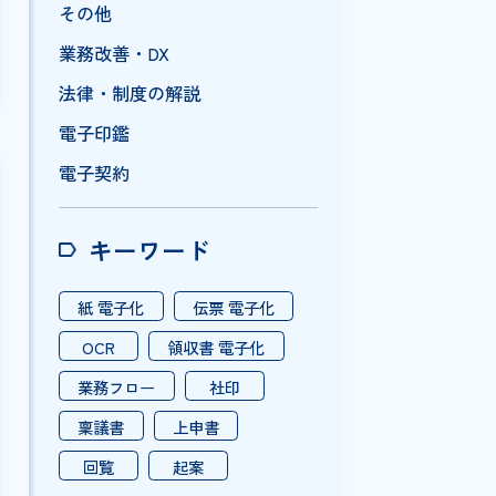
売上管理
営業管理
グループ
メリット
その他
業務改善・DX
法律・制度の解説
電子印鑑
電子契約
キーワード
紙 電子化
伝票 電子化
OCR
領収書 電子化