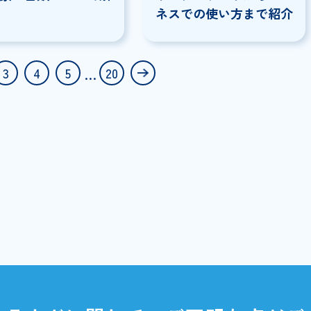
法律・制度の解説
電子印鑑
2025/08/19
2025/07/17
電子帳簿保存法のスキャ
電子印鑑をエク
ナ保存とは？保存の要件
料作成する方法
や対象の書類について解
ト・デメリット
説
ネスでの使い方
...
2
3
4
5
20