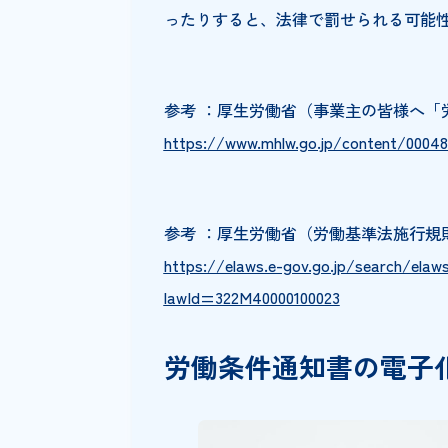
（3）臨時に支払われる賃金・賞
（4）労働者に負担させる食費・
（5）安全衛生に関する事項
（6）職業訓練に関する事項
（7）災害補償、業務外の傷病扶
（8）表彰、制裁に関する事項
（9）休職に関する事項
労働条件通知書は、正社員だけ
る必要があります。法律で定め
ったりすると、法律で罰せられ