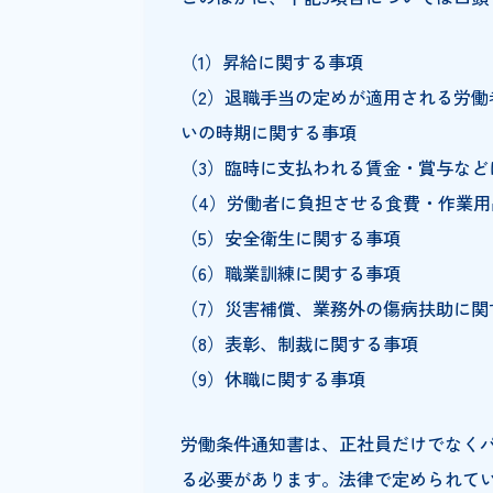
（1）労働契約の期間
（2）有期労働契約の更新の基準
（3）就業の場所・従事する業務
（4）始業・終業時刻、所定労働
をさせる場合は就業時転換に関
（5）賃金の決定・計算・支払い
（6）退職に関する事項(解雇の事
このほかに、下記9項目について
（1）昇給に関する事項
（2）退職手当の定めが適用され
いの時期に関する事項