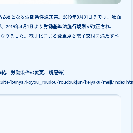
付が必須となる労働条件通知書。2019年3月31日まで
たが、2019年4月1日より労働基準法施行規則が改正さ
も可能になりました。電子化による変更点と電子交付に満
契約の締結、労働条件の変更、解雇等）
akunitsuite/bunya/koyou_roudou/roudoukijun/keiyaku/mei