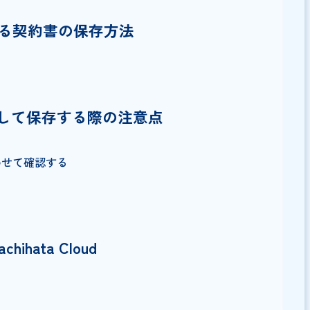
保存法の対象になる？
る際の要件
保存する際の期間
違反したときの罰則
おける契約書の保存方法
タとして保存する際の注意点
存する