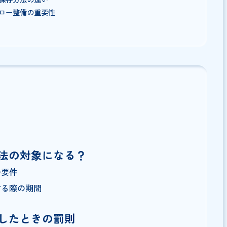
象となるかどうか
要な「4つの要件（真実性・可視性・マニュアル・検索機能）」
存すべき期間
の罰則とそのリスク
場合の保存方法の違い
業務フロー整備の重要性
要件
概要