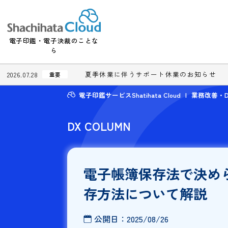
電子印鑑・電子決裁のことな
ら
夏季休業に伴うサポート休業のお知
2026.07.28
重要
電子印鑑サービスShatihata Cloud
業務
DX COLUMN
電子帳簿保存法で
存方法について解