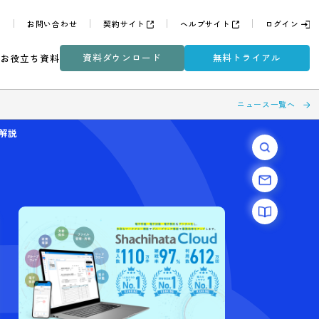
よくある質問
お問い合わせ
契約サイト
ヘルプサイ
資料ダウンロード
無
ミナー
DXコラム
お役立ち資料
存方法について解説
？保