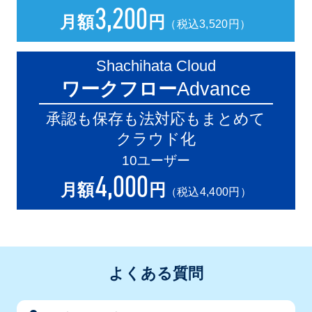
3
,200
月額
円
（税込3,520円）
Shachihata Cloud
ワークフロー
Advance
承認も保存も法対応もまとめて
クラウド化
10ユーザー
4
,000
月額
円
（税込4,400円）
よくある質問