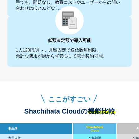
手でも、問題なし。
教育コストやユーザーからの問い
合わせはほ
とんどなし。
低額＆定額で導入可能
1人120円/月～、月額固定で送信数無制限。
余計な費用が掛からず安心して電子契約可
能。
ここがすごい
Shachihata Cloudの
機能比較
Shachihata
製品名
A
Cloud
利用人数
〜無制限
〜無