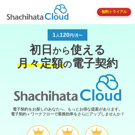
無料トライアル
1
120
人
円/月〜
初日
使える
から
月々定額
電子契約
の
電子契約をお探しのあなたへ、もっとお得な提案があります。
電子契約＋ワークフローで業務効率をさらにアップしませんか？