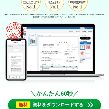
※アンケート提供元:ゼネラルリサーチ（電子印鑑サービス10社を対象にしたサイト比較イメージ調査/期間2021年3月2日〜3日/対
象:20代〜50代の全国の男女ビジネスパーソン1,014名）
＼かんたん60秒／
無料
資料をダウンロードする