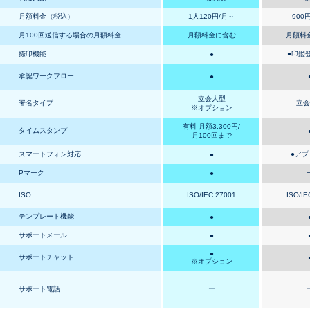
月額料金（税込）
1人120円/月～
900
月100回送信する場合の月額料金
月額料金に含む
月額料
捺印機能
●
印鑑
●
承認ワークフロー
●
立会人型
署名タイプ
立会
※オプション
有料 月額3,300円/
タイムスタンプ
月100回まで
スマートフォン対応
●
アプ
●
Pマーク
●
ISO
ISO/IEC 27001
ISO/IE
テンプレート機能
●
サポートメール
●
●
サポートチャット
※オプション
サポート電話
ー