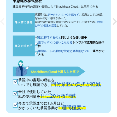
東急建設株式会社
建設業界特有の図面や書類にも「Shachihata Cloud」は活用できる
紙運用では
データやノウハウが残らず
、組織としての知見
を活かせない懸念があった。
図面や添付書類を個別でダウンロードして扱うため、
時間
導入前の課題
とPCの容量を圧迫
していた。
紙に押印するのと
同じような使い勝手
誰でもすぐに使いこなせる
シンプルで直感的な操作
導入の決め手
性
承認ルートの柔軟な設定と効率的なフロー
運用がで
きる
承認中の書類の所在を
回付業務の負担が軽減
いつでも確認でき、
全社で使用していた
月に20万枚削減
紙の使用量を
今まで承認までに1ヵ月ほど
1週間程度に
かかっていた承認作業が