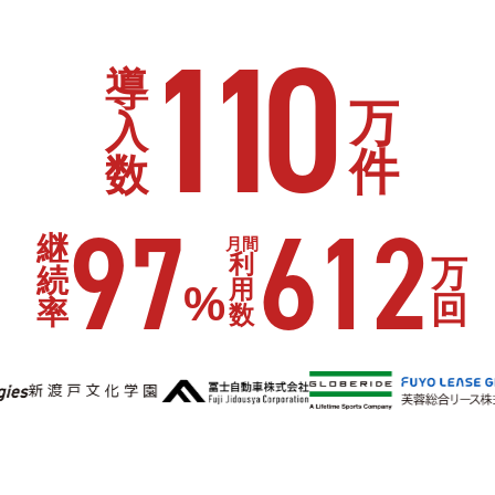
110
導
万
入
件
数
97
612
継
月間
利
万
続
用
%
回
率
数