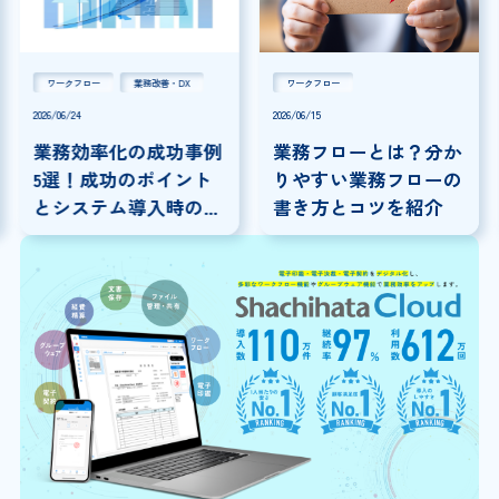
ワークフロー
業務改善・DX
ワークフロー
2026/06/24
2026/06/15
20
業務効率化の成功事例
業務フローとは？分か
5選！成功のポイント
りやすい業務フローの
とシステム導入時の注
書き方とコツを紹介
意点を解説