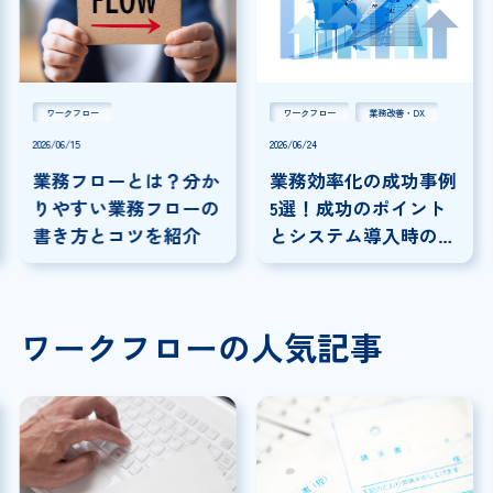
ワークフロー
ワークフロー
業務改善・DX
2026/06/15
2026/06/24
20
業務フローとは？分か
業務効率化の成功事例
りやすい業務フローの
5選！成功のポイント
書き方とコツを紹介
とシステム導入時の注
意点を解説
ワークフローの人気記事