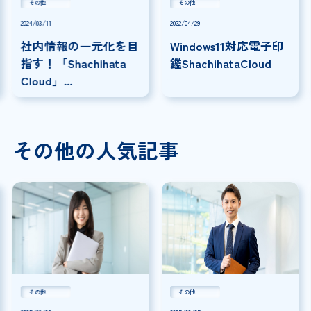
その他
その他
2024/03/11
2022/04/29
社内情報の一元化を目
Windows11対応電子印
指す！「Shachihata
鑑ShachihataCloud
Cloud」
×「SmartDrive」連携
事例
その他の人気記事
その他
その他