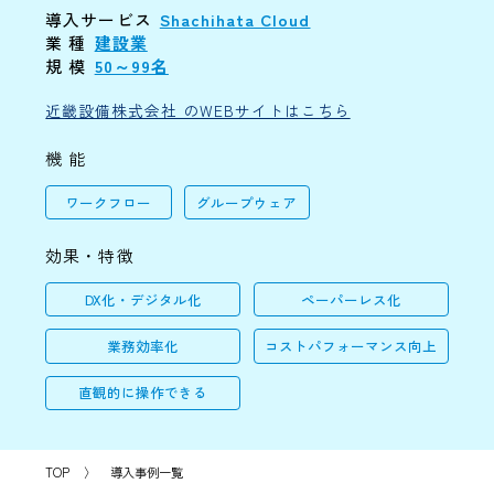
導入サービス
Shachihata Cloud
業 種
建設業
規 模
50～99名
近畿設備株式会社 のWEBサイトはこちら
機 能
ワークフロー
グループウェア
効果・特徴
DX化・デジタル化
ペーパーレス化
業務効率化
コストパフォーマンス向上
直観的に操作できる
TOP
〉
導入事例一覧