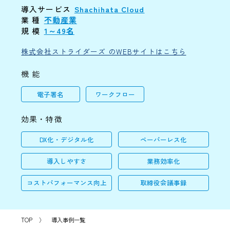
導入サービス
Shachihata Cloud
業 種
不動産業
規 模
1～49名
株式会社ストライダーズ のWEBサイトはこちら
機 能
電子署名
ワークフロー
効果・特徴
DX化・デジタル化
ペーパーレス化
導入しやすさ
業務効率化
コストパフォーマンス向上
取締役会議事録
TOP
〉
導入事例一覧