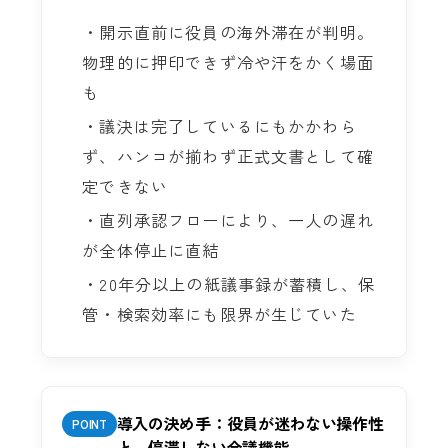
・開示直前に役員の海外滞在が判明。
物理的に押印できず冷や汗をかく場面
も
・議決は完了しているにもかかわら
ず、ハンコが揃わず正式文書として確
定できない
・直列承認フローにより、一人の遅れ
が全体停止に直結
・20年分以上の紙議事録が蓄積し、保
管・検索効率にも限界が生じていた
導入の決め手：役員が迷わない操作性
POINT
と、停滞しない合議機能