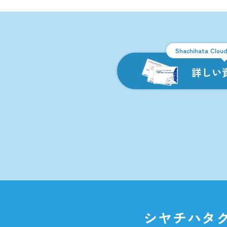
Shachi
詳