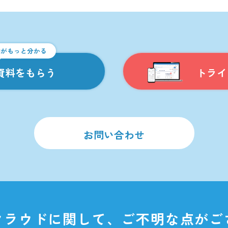
仕様・動作環境
PC
：ブラウザ利用のみ（ chrome、EDGE 
hata Cloudがもっと分かる
しい資料をもらう