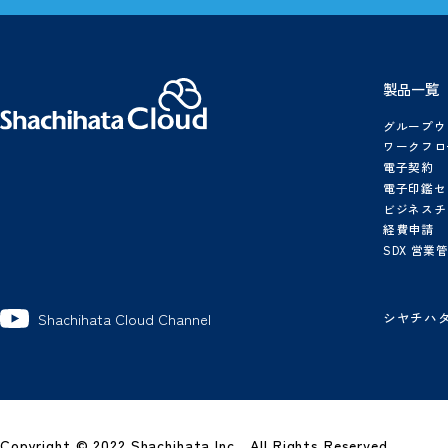
製品資料、導入事例集など
シヤチハタクラウドに関する
情報を多数、掲載しています。
概算シミュレーター
シヤチハタクラウドのプランや
有料オプションなどを
1
選択していただくと概算の
金額が表示されます
製