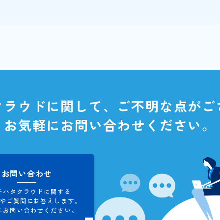
ラウド
loud
SDX 予実改善ナビ』の特設ページをご確認ください
戻る