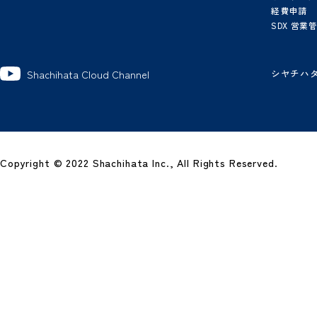
選択していただくと概算の
金額が表示されます
製
グ
ワ
電
電
ビ
経
SD