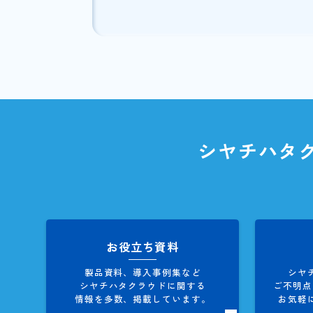
シヤチハタ
ク
気になる方は、『
Shachihata
C
特設ページは
こちら
お知らせ一覧に