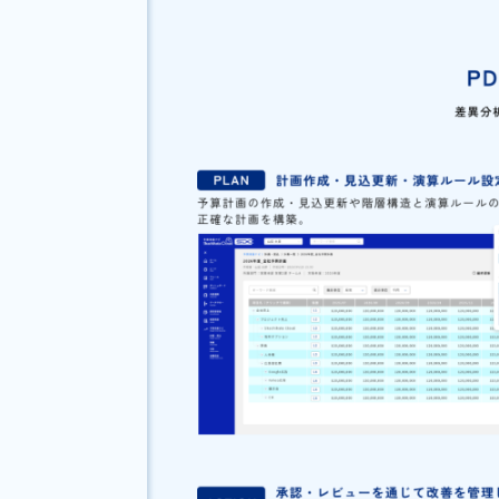
シヤチハタ
クラウド
『
Shachihata
Cloud
SDX 予
予実数値と直接紐づけることで
現場の日報・活動ログと経営数
「数値」を管理するだけではな