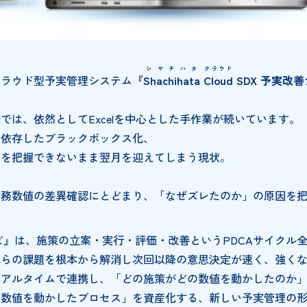
シヤチハタ
クラウド
向けクラウド型予実管理システム
『
Shachihata
Cloud
S
理現場では、依然としてExcelを中心とした手作業が続
当者に依存したブラックボックス化、
う原因を把握できないまま翌月を迎えてしまう現状。
ます。
ムは財務数値の差異確認にとどまり、「なぜズレたのか