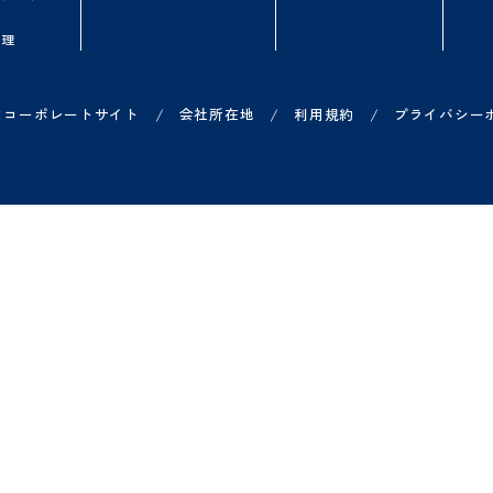
一部、
有料オプションも
使用可能です。
品一覧
お役立ち情報
導入を検討中の
ループウェア
無料オンラインセミナー
よくある質問
ークフロー
資料ダウンロード
概算シミュレータ
子契約
Shachihata DXコラム
無料トライアル
子印鑑セット
導入事例一覧
オンライン相談
ジネスチャット
費申請
X 営業管理