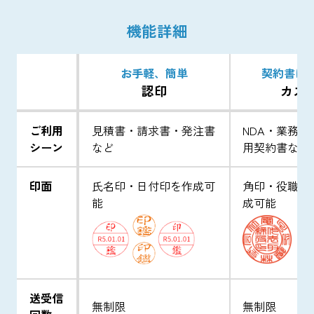
機能詳細
お手軽、簡単
契約書に
認印
カス
ご利用
見積書・請求書・発注書
NDA・業務
シーン
など
用契約書など
印面
氏名印・日付印を作成可
角印・役職印
能
成可能
送受信
無制限
無制限