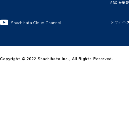
製
グ
ワ
電
電
ビ
経
SD
シ
Shachihata Cloud Channel
Copyright © 2022 Shachihata Inc., All Rights Reserved.