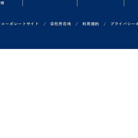
品一覧
お役立ち情報
導入を検討中の
ループウェア
無料オンラインセミナー
よくある質問
ークフロー
資料ダウンロード
概算シミュレータ
子契約
Shachihata DXコラム
無料トライアル
子印鑑セット
導入事例一覧
オンライン相談
ジネスチャット
費申請
X 営業管理
/
/
/
ヤチハタコーポレートサイト
会社所在地
利用規約