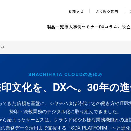
お知らせ
よくある質問
製品一覧
導入事例
セミナー
DXコラム
お役立
らせ
SHACHIHATA CLOUDのあゆみ
捺印文化を、DXへ。
30年の
ってきた信頼を基盤に、シヤチハタは時代ごとの働き方やIT環
捺印・決裁業務のデジタル化に取り組んできました。
から始まったサービスは、クラウド化や多様な業務機能との連
の業務データ活用まで支援する「SDX PLATFORM」へと進