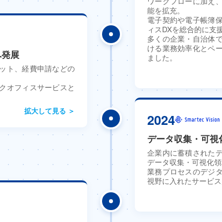
ワークフローに加え
能を拡充。
電子契約や電子帳簿
ィスDXを総合的に支
多くの企業・自治体
ける業務効率化とペ
へ発展
ました。
ット、経費申請などの
クオフィスサービスと
拡大して見る ＞
2024
データ収集・可視
企業内に蓄積された
データ収集・可視化領
業務プロセスのデジ
視野に入れたサービス