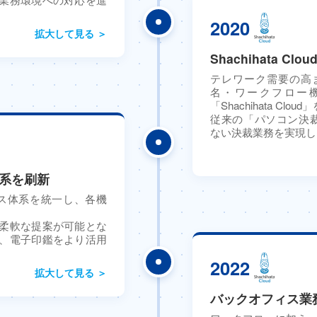
2020
拡大して見る ＞
Shachihata Cl
テレワーク需要の高
名・ワークフロー
「Shachihata Clo
従来の「パソコン決裁
ない決裁業務を実現し
供体系を刷新
ライセンス体系を統一し、各機
柔軟な提案が可能とな
、電子印鑑をより活用
2022
拡大して見る ＞
バックオフィス業