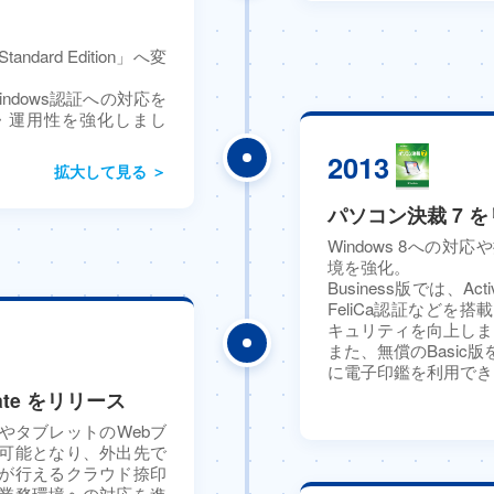
ard Edition」へ変
y」やWindows認証への対応を
・運用性を強化しまし
2013
拡大して見る ＞
パソコン決裁 7 
Windows 8への
境を強化。
Business版では、Act
FeliCa認証などを
キュリティを向上しま
また、無償のBasic
に電子印鑑を利用でき
ate をリリース
やタブレットのWebブ
可能となり、外出先で
が行えるクラウド捺印
業務環境への対応を進