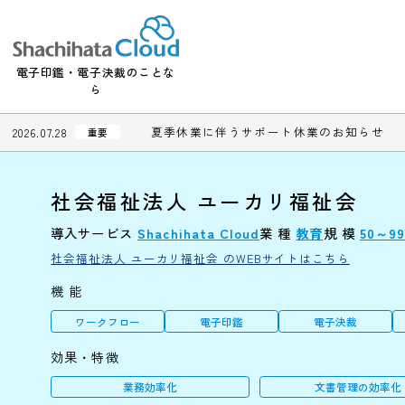
電子印鑑・電子決裁のことな
ら
夏季休業に伴うサポート休業のお知
2026.07.28
重要
社会福祉法人 ユーカリ福祉会
導入サービス
Shachihata Cloud
業 種
教育
規 模
社会福祉法人 ユーカリ福祉会 のWEBサイトはこちら
機 能
ワークフロー
電子印鑑
電子決裁
効果・特徴