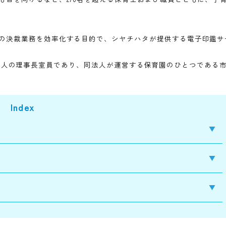
認可を受けて設立された社会福祉法人ユーカリ福祉会。
神奈川あわせて10ヶ所の保育園を持ち、地域に根ざした保育
支援にも目を向けるなど、270名を超える保育士および職員
する際の決裁業務を効率化する目的で、シヤチハタが提供す
す。
法について、同法人の理事長室員であり、同法人が運営する保育園
Index