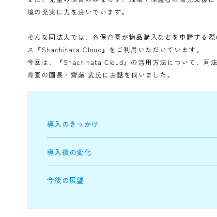
市川保育園園長 齋藤様
1967年に保育事業を開始し、1980年に厚生省の
児童憲章の精神を基本理念に、現在は東京や千葉、
す。
また、児童の保育のみならず、地域や保護者の育児
境の充実に力を注いでいます。
そんな同法人では、各保育園が物品購入などを申請
ス『Shachihata Cloud』をご利用いただいていま
今回は、『Shachihata Cloud』の活用方
育園の園長・齋藤 武氏にお話を伺いました。
導入のきっかけ