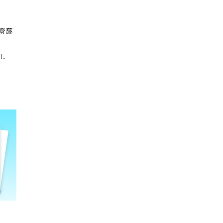
は印鑑による決裁
ージとして信頼性の高
きます。」と齋藤