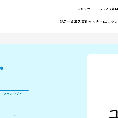
お知らせ
製品一覧
導入事例
セ
らせ
50～99名
スマホアプリ