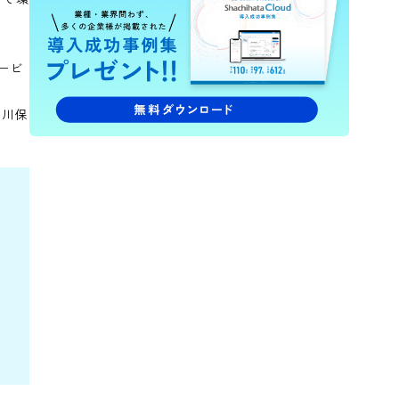
社会医療法人貞仁会 新札幌ひばり
「人が動く」紙運用から脱却し、決裁期間
2か月から3日に短縮。医療現場のさらなるデジタ
園を運営していま
とともに、子育て環
る電子印鑑サービ
のひとつである市川保