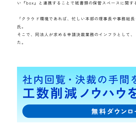
導入のポイント：電子決裁とオンラインスト
同法人で監査記録を認めてもらうためには、印影が
「補助金での運営のため、監査の際には自治体に対
が必要なのです。」
そこで、決裁の仕組みを効率化するべく、電子印鑑
齋藤氏の目にとまったのがシヤチハタの『Shachihat
「印鑑と聞いて一番信頼のおける企業といえば、や
問い合わせたところ、『Shachihata Clou
い『box』と連携することで紙書類の保管スペー
「クラウド環境であれば、忙しい本部の理事長や事
氏。