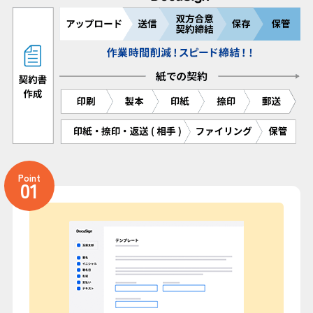
Point
01