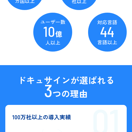
カ国以上
社以上
ユーザー数
対応言語
10
44
億
言語以上
人以上
ドキュサインが選ばれる
3
つの理由
01
100万社以上の導入実績