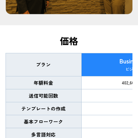
価格
Busine
プラン
ビジネ
年額料金
402,60
送信可能回数
50
テンプレートの作成
基本フローワーク
多言語対応